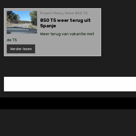
Project Volvo
,
Volvo 850 T5
850 T5 weer terug uit
Spanje
Weer terug van vakantie met
de T5
850
Verder lezen
T5
weer
terug
uit
Spanje