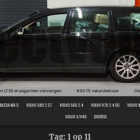
 LT35 draagarmen vervangen
850 T5 vakantieklaar
Dist
MAZDA MX-5
VOLVO S80 2.5T
VOLVO S60 2.4
VOLVO V70 2.4 D5
VOLVO 8
VOLVO S/V40
DIVERSE
Tag:
1 op 11