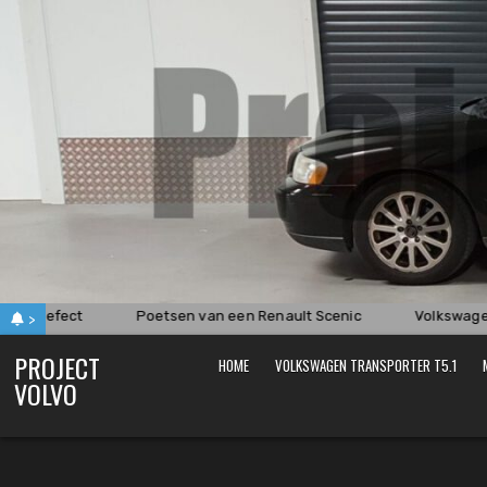
Skip
to
content
ing defect
Poetsen van een Renault Scenic
Volkswagen
>
PROJECT
HOME
VOLKSWAGEN TRANSPORTER T5.1
VOLVO