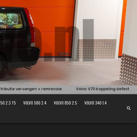
ributie vervangen + remrevisie
Volvo V70 koppeling defect
50 2.3 T5
VOLVO S80 2.4
VOLVO 850 2.5
VOLVO 340 1.4