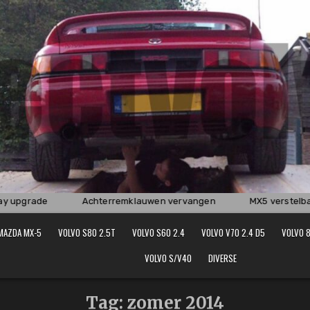
 upgrade
Achterremklauwen vervangen
MX5 verstelbare
MAZDA MX-5
VOLVO S80 2.5T
VOLVO S60 2.4
VOLVO V70 2.4 D5
VOLVO 8
VOLVO S/V40
DIVERSE
Tag:
zomer 2014