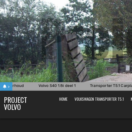
Skip
to
content
 onderhoud
Volvo S40 1.8i deel 1
Transporter T5.1 Carplay
>
PROJECT
HOME
VOLKSWAGEN TRANSPORTER T5.1
VOLVO