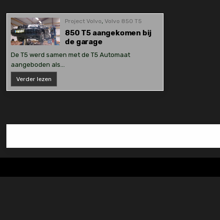
Project Volvo
,
Volvo 850 T5
850 T5 aangekomen bij
de garage
De T5 werd samen met de T5 Automaat
aangeboden als…
850
Verder lezen
T5
aangekomen
bij
de
garage