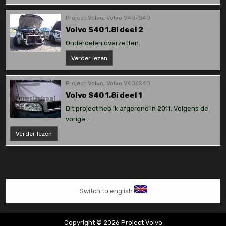
1.8i
deel
3
Project Volvo
,
Volvo V40/S40
Volvo S40 1.8i deel 2
Onderdelen overzetten.
Volvo
Verder lezen
S40
1.8i
deel
2
Project Volvo
,
Volvo V40/S40
Volvo S40 1.8i deel 1
Dit project heb ik afgerond in 2011. Volgens de
vorige…
Volvo
Verder lezen
S40
1.8i
deel
1
Switch to english
Copyright © 2026 Project Volvo