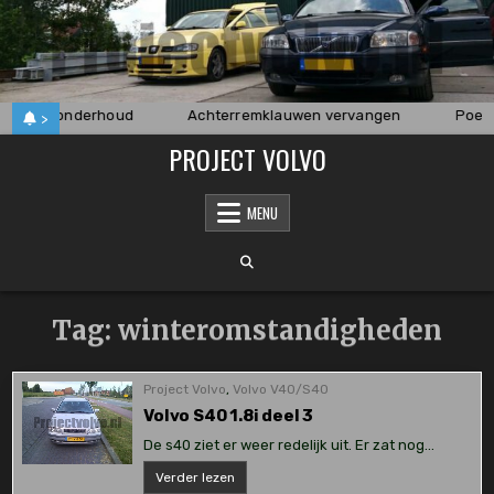
Skip
to
content
kage en onderhoud
Achterremklauwen vervangen
Poets
>
PROJECT VOLVO
MENU
Tag:
winteromstandigheden
Project Volvo
,
Volvo V40/S40
Volvo S40 1.8i deel 3
De s40 ziet er weer redelijk uit. Er zat nog…
Volvo
Verder lezen
S40