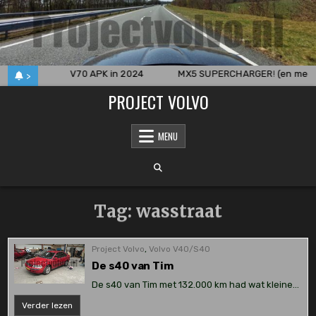
Skip
to
content
verkocht
V70 APK in 2024
MX5 SUPERCHARGER! (en meer
>
PROJECT VOLVO
MENU
Tag:
wasstraat
Project Volvo
,
Volvo V40/S40
De s40 van Tim
De s40 van Tim met 132.000 km had wat kleine…
De
Verder lezen
s40