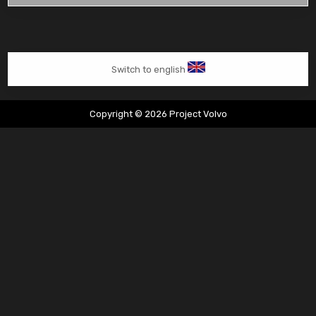
van
Tim
Switch to english
Copyright © 2026 Project Volvo