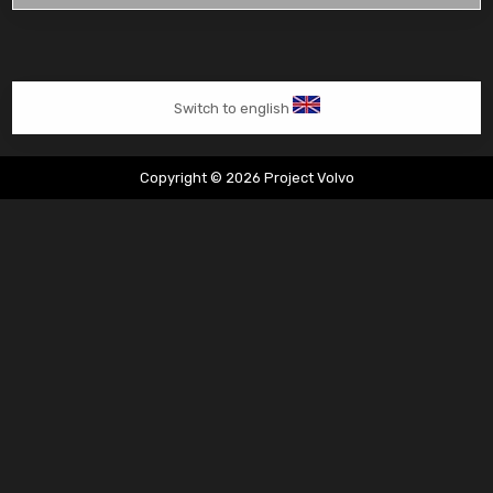
lekkage
en
onderhoud
Switch to english
Copyright © 2026 Project Volvo