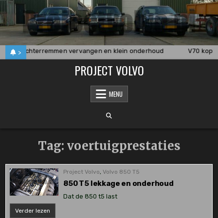
Skip
to
content
V70 achterremmen vervangen en klein onderhoud
V70 koppe
>
PROJECT VOLVO
MENU
Tag:
voertuigprestaties
Project Volvo
,
Volvo 850 T5
850 T5 lekkage en onderhoud
Dat de 850 t5 last
850
Verder lezen
T5