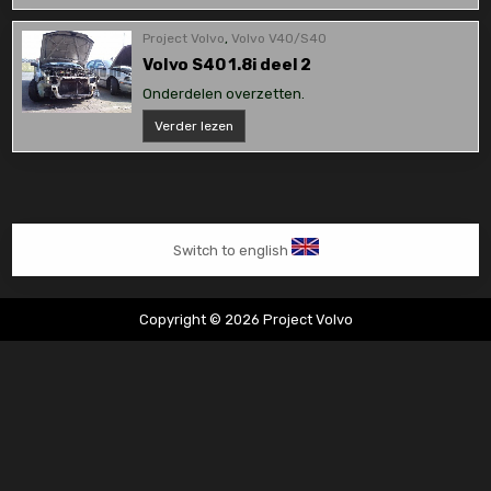
1.8i
deel
3
Project Volvo
,
Volvo V40/S40
Volvo S40 1.8i deel 2
Onderdelen overzetten.
Volvo
Verder lezen
S40
1.8i
deel
2
Switch to english
Copyright © 2026 Project Volvo