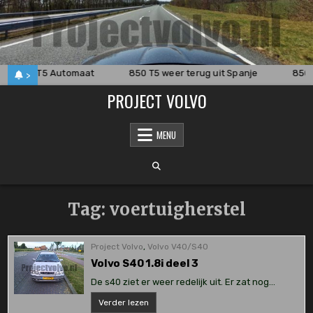
Skip
to
content
850 2.3 T5 Automaat
850 T5 weer terug uit Spanje
850 
>
PROJECT VOLVO
MENU
Tag:
voertuigherstel
Project Volvo
,
Volvo V40/S40
Volvo S40 1.8i deel 3
De s40 ziet er weer redelijk uit. Er zat nog…
Volvo
Verder lezen
S40