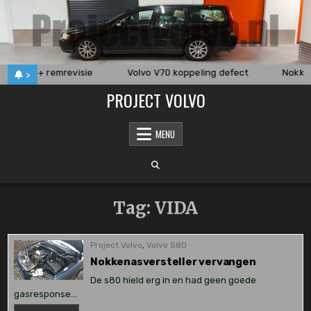
Skip
to
content
ervangen + remrevisie
Volvo V70 koppeling defect
Nokken
>
PROJECT VOLVO
MENU
Tag:
VIDA
Project Volvo
,
Volvo S80
Nokkenasversteller vervangen
De s80 hield erg in en had geen goede
gasresponse…