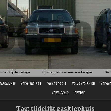
en bij de garage
Opknappen van een aanhanger
Distri
MAZDA MX-5
VOLVO S80 2.5T
VOLVO S60 2.4
VOLVO V70 2.4 D5
VOLVO 8
VOLVO S/V40
DIVERSE
Tag:
tijdelijk gasklephuis