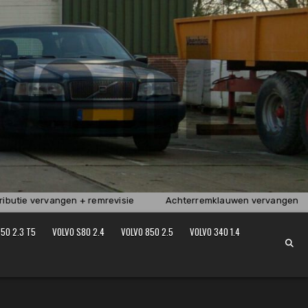
butie vervangen + remrevisie
Achterremklauwen vervangen
50 2.3 T5
VOLVO S80 2.4
VOLVO 850 2.5
VOLVO 340 1.4