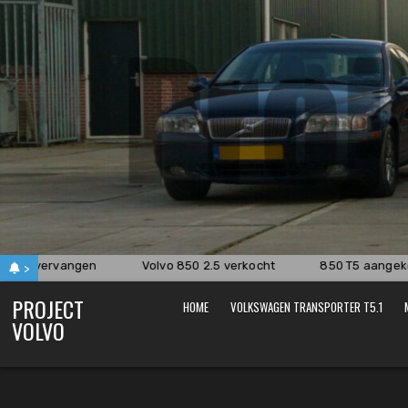
Skip
to
content
wen vervangen
Volvo 850 2.5 verkocht
850 T5 aangekom
>
PROJECT
HOME
VOLKSWAGEN TRANSPORTER T5.1
VOLVO