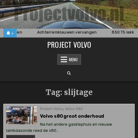
Skip
to
content
 vervangen
Achterremklauwen vervangen
850 T5 lekka
>
PROJECT VOLVO
MENU
Tag:
slijtage
Project Volvo
,
Volvo S80
Volvo s80 groot onderhoud
Na het andere gasklephuis en nieuwe
lambdasonde reed de s80…