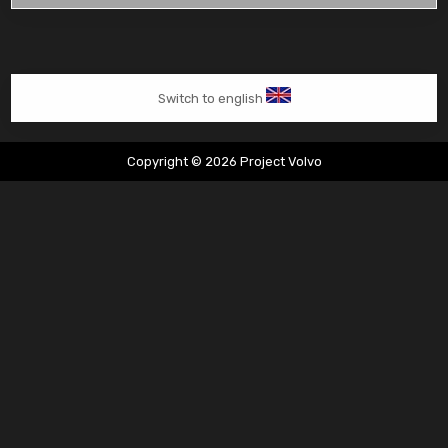
weer
terug
uit
Spanje
Switch to english
Copyright © 2026 Project Volvo