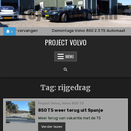
Skip
to
content
rsteller vervangen
Demontage Volvo 850 2.3 T5 Automaat
>
PROJECT VOLVO
MENU
Tag:
rijgedrag
Project Volvo
,
Volvo 850 T5
850 T5 weer terug uit Spanje
Weer terug van vakantie met de T5
850
Verder lezen
T5