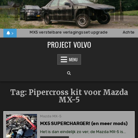
Skip
to
content
pot 340
MX5 verstelbare verlagingsset upgrade
Achter
>
PROJECT VOLVO
MENU
Tag:
Pipercross kit voor Mazda
MX-5
Mazda MX-5
MX5 SUPERCHARGER! (en meer mods)
Het is dan eindelijk zo ver; de Mazda MX-5 is…