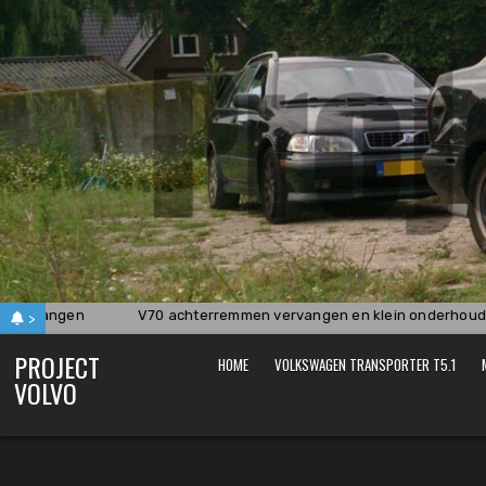
Skip
to
content
vervangen
V70 achterremmen vervangen en klein onderhoud
>
PROJECT
HOME
VOLKSWAGEN TRANSPORTER T5.1
VOLVO