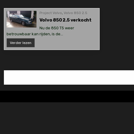
Project Volvo
,
Volvo 850 2.5
Volvo 850 2.5 verkocht
Nu de 850 T5 weer
betrouwbaar kan rijden, is de…
Volvo
Verder lezen
850
2.5
verkocht