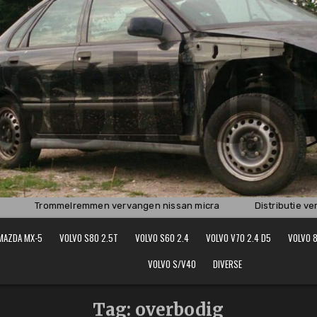
Trommelremmen vervangen nissan micra
Distributie verv
MAZDA MX-5
VOLVO S80 2.5T
VOLVO S60 2.4
VOLVO V70 2.4 D5
VOLVO 8
VOLVO S/V40
DIVERSE
Tag:
overbodig