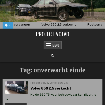
Skip
to
content
klauwen vervangen
Volvo 850 2.5 verkocht
Poetsen van
>
PROJECT VOLVO
MENU
Tag:
onverwacht einde
Project Volvo
,
Volvo 850 2.5
Volvo 850 2.5 verkocht
Nu de 850 T5 weer betrouwbaar kan rijden, is
de…