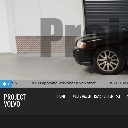
Skip
to
content
8i deel 2
V70 koppeling vervangen van start
850 T5 lek
>
PROJECT
HOME
VOLKSWAGEN TRANSPORTER T5.1
VOLVO