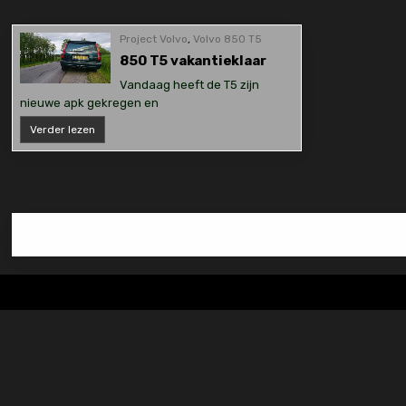
Project Volvo
,
Volvo 850 T5
850 T5 vakantieklaar
Vandaag heeft de T5 zijn
nieuwe apk gekregen en
850
Verder lezen
T5
vakantieklaar