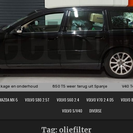
kage en onderhoud
850 T5 weer terug uit Spanje
V40 T4
MAZDA MX-5
VOLVO S80 2.5T
VOLVO S60 2.4
VOLVO V70 2.4 D5
VOLVO 8
VOLVO S/V40
DIVERSE
Tag:
oliefilter