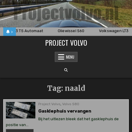
Skip
to
content
o 850 2.3 T5 Automaat
Oliewissel S60
Volkswagen LT35
>
PROJECT VOLVO
MENU
Tag:
naald
Project Volvo
,
Volvo S80
Gasklephuis vervangen
Bij het uitlezen bleek dat het gasklephuis de
positie van…