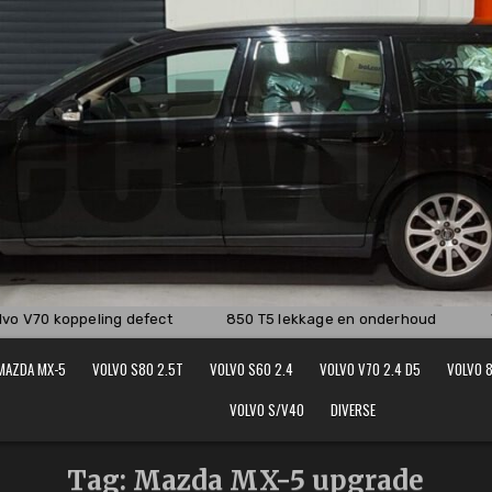
o V70 koppeling defect
850 T5 lekkage en onderhoud
V
MAZDA MX-5
VOLVO S80 2.5T
VOLVO S60 2.4
VOLVO V70 2.4 D5
VOLVO 8
VOLVO S/V40
DIVERSE
Tag:
Mazda MX-5 upgrade