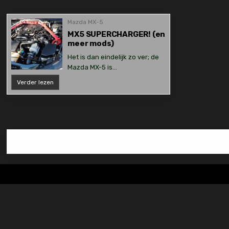
Mazda MX-5
MX5 SUPERCHARGER! (en
meer mods)
Het is dan eindelijk zo ver; de
Mazda MX-5 is…
MX5
Verder lezen
SUPERCHARGER!
(en
meer
mods)