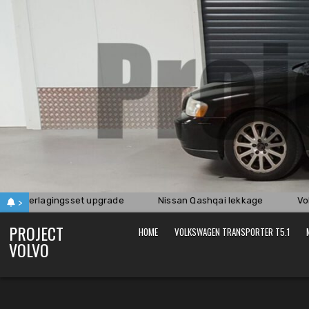
Skip
to
content
are verlagingsset upgrade
Nissan Qashqai lekkage
Volv
>
PROJECT
HOME
VOLKSWAGEN TRANSPORTER T5.1
VOLVO