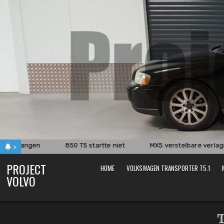
Skip
to
content
 vervangen
850 T5 startte niet
MX5 verstelbare verlagi
>
PROJECT
HOME
VOLKSWAGEN TRANSPORTER T5.1
VOLVO