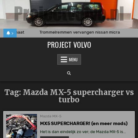
Skip
to
content
T5 Automaat
Trommelremmen vervangen nissan micra
Vo
>
PROJECT VOLVO
MENU
Tag:
Mazda MX-5 supercharger vs
turbo
Mazda MX-5
MX5 SUPERCHARGER! (en meer mods)
Het is dan eindelijk zo ver; de Mazda MX-5 is…