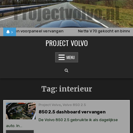
Skip
to
content
terklep en voorpaneel vervangen
Nette V70 gekocht en binne
>
PROJECT VOLVO
MENU
Tag:
interieur
Project Volvo
,
Volvo 850 2.5
850 2.5 dashboard vervangen
De Volvo 850 2.5 gebruikte ik als dagelijkse
auto. In…