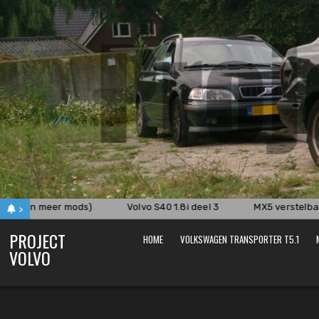
Skip
to
content
 (en meer mods)
Volvo S40 1.8i deel 3
MX5 verstelbare 
>
PROJECT
HOME
VOLKSWAGEN TRANSPORTER T5.1
VOLVO