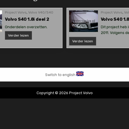
Project Volvo
,
Volvo V40/S40
Project Volvo
,
Vo
Volvo S40 1.8i deel 2
Volvo S40 1.8
Onderdelen overzetten.
Dit project heb 
2011. Volgens d
Volvo
Verder lezen
S40
Volvo
Verder lezen
1.8i
S40
deel
1.8i
2
deel
1
Switch to english
Copyright © 2026 Project Volvo