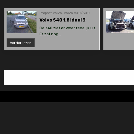
Project Volvo
,
Volvo V40/S40
Volvo S40 1.8i deel 3
De s40 ziet er weer redelijk uit.
Er zat nog…
Volvo
Verder lezen
S40
1.8i
deel
3