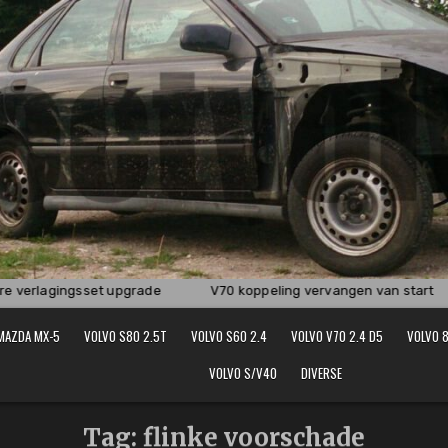
verlagingsset upgrade
V70 koppeling vervangen van start
MAZDA MX-5
VOLVO S80 2.5T
VOLVO S60 2.4
VOLVO V70 2.4 D5
VOLVO 8
VOLVO S/V40
DIVERSE
Tag:
flinke voorschade