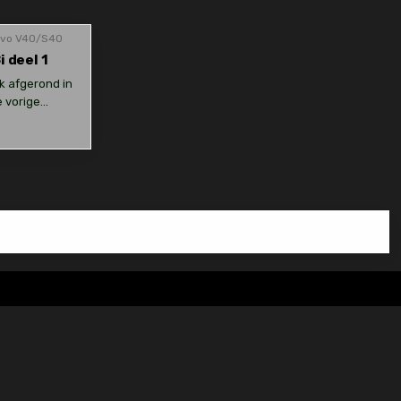
lvo V40/S40
i deel 1
ik afgerond in
e vorige…