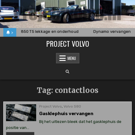
Skip
to
content
S60
850 T5 lekkage en onderhoud
Dynamo vervangen Su
>
PROJECT VOLVO
MENU
Tag:
contactloos
Project Volvo
,
Volvo S80
Gasklephuis vervangen
Bij het uitlezen bleek dat het gasklephuis de
positie van…