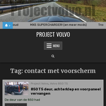
Skip
to
content
t onderhoud
MX5 SUPERCHARGER! (en meer mods)
Trom
>
PROJECT VOLVO
MENU
Tag:
contact met voorscherm
Project Volvo
,
Volvo 850 T5
850 T5 deur, achterklep en voorpaneel
vervangen
De deur van de 850 had