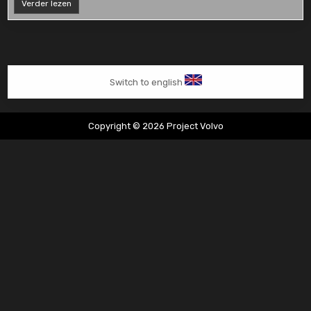
850
Verder lezen
T5
startte
niet
Switch to english
Copyright © 2026 Project Volvo