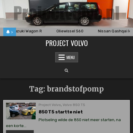
Skip
to
content
ngen Suzuki Wagon R
Oliewissel S60
Nissan Qashqai le
>
PROJECT VOLVO
MENU
Tag:
brandstofpomp
Project Volvo
,
Volvo 850 T5
850 T5 startte niet
Plotseling wilde de 850 niet meer starten, na
een korte…