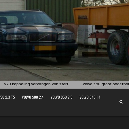
V70 koppeling vervangen van start
Volvo s80 groot onderhou
50 2.3 T5
VOLVO S80 2.4
VOLVO 850 2.5
VOLVO 340 1.4