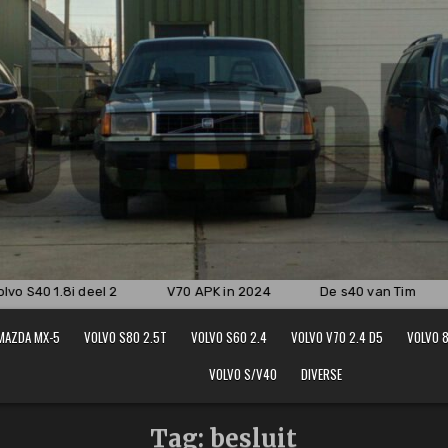
vo S40 1.8i deel 2
V70 APK in 2024
De s40 van Tim
MAZDA MX-5
VOLVO S80 2.5T
VOLVO S60 2.4
VOLVO V70 2.4 D5
VOLVO 8
VOLVO S/V40
DIVERSE
Tag:
besluit