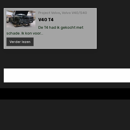
Project Volvo
,
Volvo V40/S40
V40 T4
De T4 had ik gekocht met
schade. Ik kon voor…
V40
Verder lezen
T4