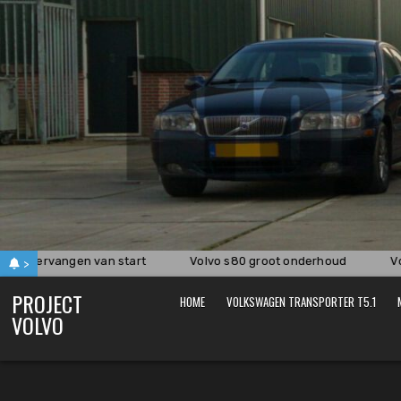
Skip
to
content
ing vervangen van start
Volvo s80 groot onderhoud
Vol
>
PROJECT
HOME
VOLKSWAGEN TRANSPORTER T5.1
VOLVO