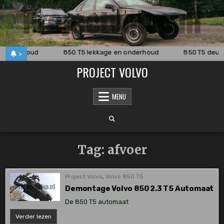
Skip
to
content
t onderhoud
850 T5 lekkage en onderhoud
850 T5 deur,
>
PROJECT VOLVO
MENU
Tag:
afvoer
Project Volvo
,
Volvo 850 T5
Demontage Volvo 850 2.3 T5 Automaat
De 850 T5 automaat
Demontage
Verder lezen
Volvo