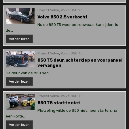
weer
terug
uit
Project Volvo
,
Volvo 850 2.5
Spanje
Volvo 850 2.5 verkocht
Nu de 850 T5 weer betrouwbaar kan rijden, is
de…
Volvo
Verder lezen
850
2.5
verkocht
Project Volvo
,
Volvo 850 T5
850 T5 deur, achterklep en voorpaneel
vervangen
De deur van de 850 had
850
Verder lezen
T5
deur,
achterklep
en
Project Volvo
,
Volvo 850 T5
voorpaneel
vervangen
850 T5 startte niet
Plotseling wilde de 850 niet meer starten, na
een korte…
850
Verder lezen
T5