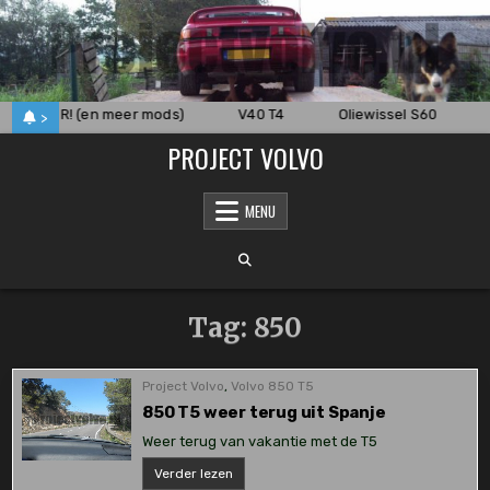
Skip
to
content
HARGER! (en meer mods)
V40 T4
Oliewissel S60
>
PROJECT VOLVO
MENU
Tag:
850
Project Volvo
,
Volvo 850 T5
850 T5 weer terug uit Spanje
Weer terug van vakantie met de T5
850
Verder lezen
T5