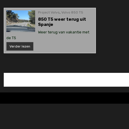
Project Volvo
,
Volvo 850 T5
850 T5 weer terug uit
Spanje
Weer terug van vakantie met
de T5
850
Verder lezen
T5
weer
terug
uit
Spanje