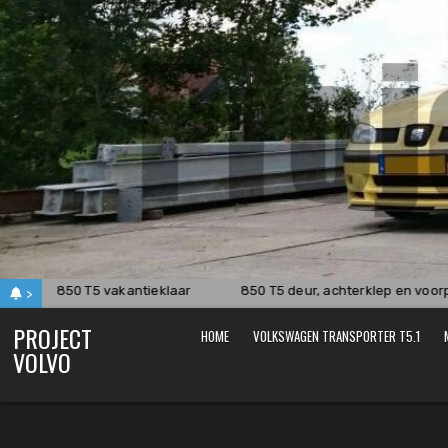
Skip
to
content
850 T5 vakantieklaar
850 T5 deur, achterklep en voorp
>
PROJECT
HOME
VOLKSWAGEN TRANSPORTER T5.1
VOLVO