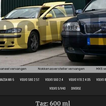
aneel vervangen
Nokkenasversteller vervangen
MX5 vers
MAZDA MX-5
VOLVO S80 2.5T
VOLVO S60 2.4
VOLVO V70 2.4 D5
VOLVO 8
VOLVO S/V40
DIVERSE
Tag:
600 ml